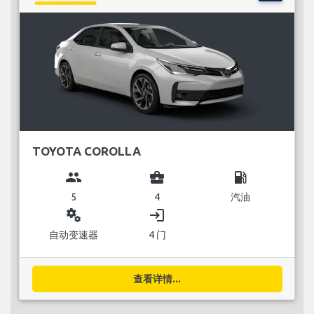
TOYOTA COROLLA
group
business_center
local_gas_station
5
4
汽油
miscellaneous_services
login
自动变速器
4 门
查看详情...