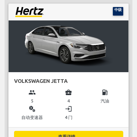
中级
VOLKSWAGEN JETTA
group
business_center
local_gas_station
5
4
汽油
miscellaneous_services
login
自动变速器
4 门
查看详情...