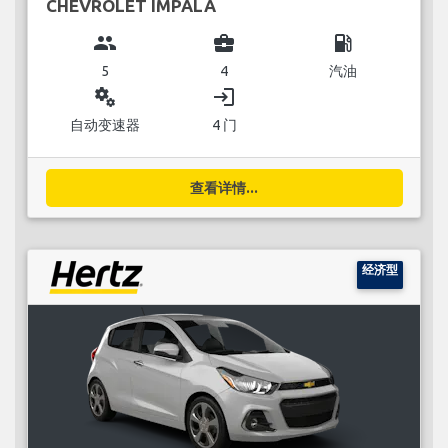
CHEVROLET IMPALA
group
business_center
local_gas_station
5
4
汽油
miscellaneous_services
login
自动变速器
4 门
查看详情...
经济型