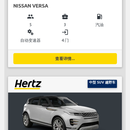
NISSAN VERSA
group
business_center
local_gas_station
5
3
汽油
miscellaneous_services
login
自动变速器
4 门
查看详情...
中型 SUV 越野车