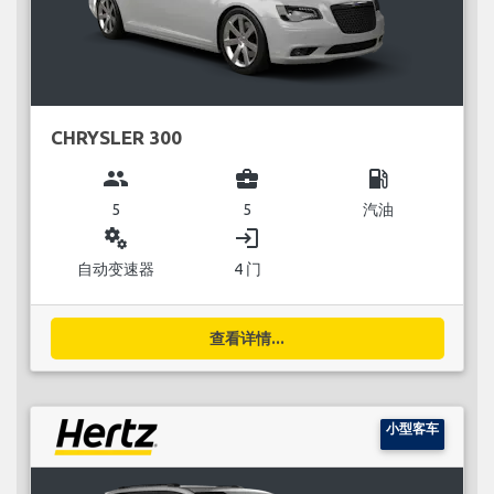
CHRYSLER 300
group
business_center
local_gas_station
5
5
汽油
miscellaneous_services
login
自动变速器
4 门
查看详情...
小型客车