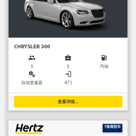
CHRYSLER 300
group
business_center
local_gas_station
5
5
汽油
miscellaneous_services
login
自动变速器
4 门
查看详情...
7座厢型车