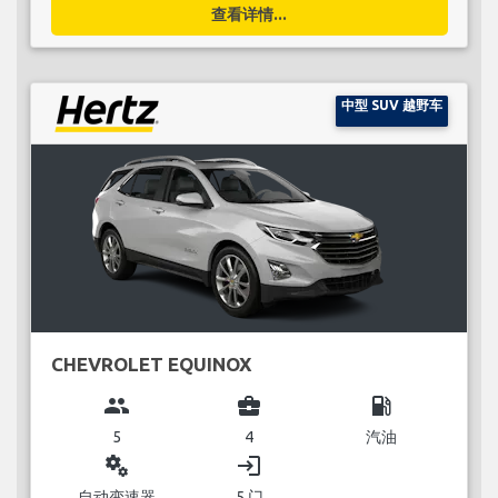
查看详情...
中型 SUV 越野车
CHEVROLET EQUINOX
group
business_center
local_gas_station
5
4
汽油
miscellaneous_services
login
自动变速器
5 门