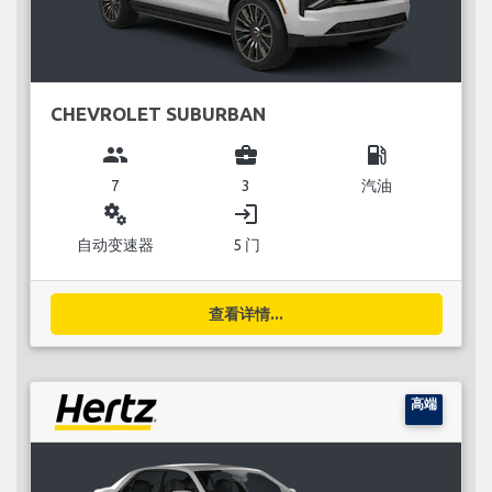
CHEVROLET SUBURBAN
group
business_center
local_gas_station
7
3
汽油
miscellaneous_services
login
自动变速器
5 门
查看详情...
高端