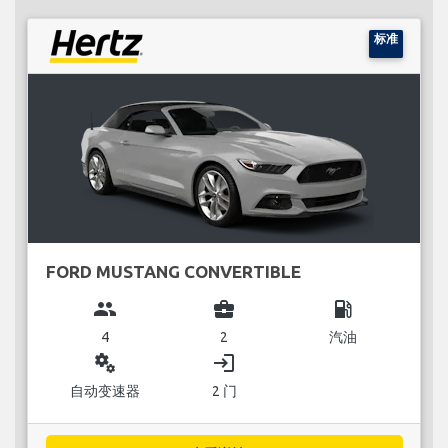
标准
FORD MUSTANG CONVERTIBLE
group
business_center
local_gas_station
4
2
汽油
miscellaneous_services
login
自动变速器
2 门