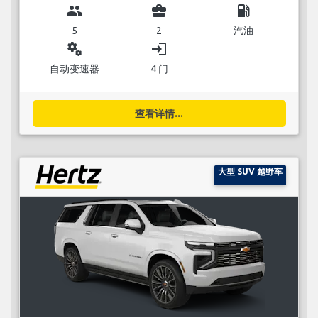
group
business_center
local_gas_station
5
2
汽油
miscellaneous_services
login
自动变速器
4 门
查看详情...
大型 SUV 越野车