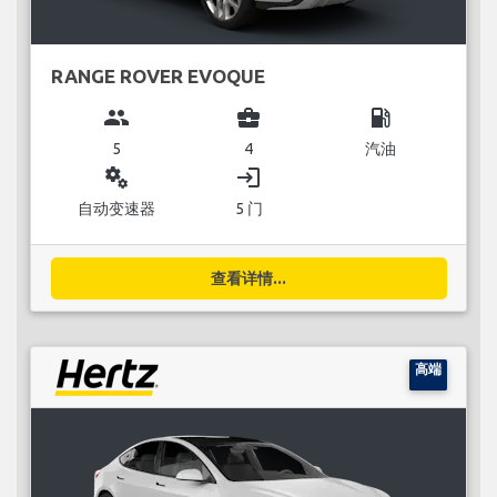
RANGE ROVER EVOQUE
group
business_center
local_gas_station
5
4
汽油
miscellaneous_services
login
自动变速器
5 门
查看详情...
高端