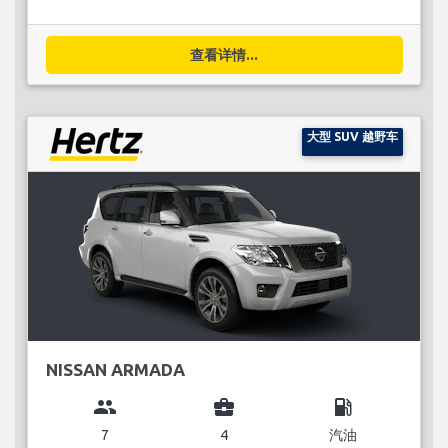
查看详情...
大型 SUV 越野车
NISSAN ARMADA
group
business_center
local_gas_station
7
4
汽油