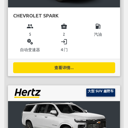
CHEVROLET SPARK
group
business_center
local_gas_station
5
2
汽油
miscellaneous_services
login
自动变速器
4 门
查看详情...
大型 SUV 越野车