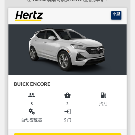
小型
BUICK ENCORE
group
business_center
local_gas_station
5
2
汽油
miscellaneous_services
login
自动变速器
5 门