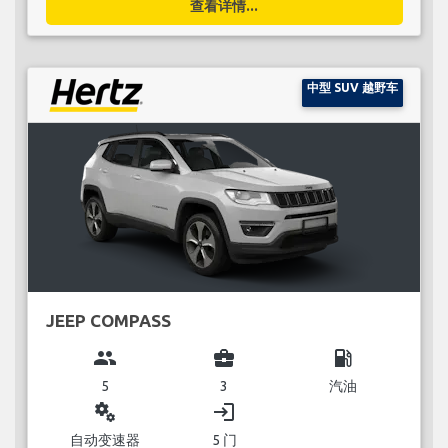
查看详情...
中型 SUV 越野车
JEEP COMPASS
group
business_center
local_gas_station
5
3
汽油
miscellaneous_services
login
自动变速器
5 门