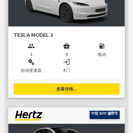
TESLA MODEL 3
group
business_center
local_gas_station
5
4
电动
miscellaneous_services
login
自动变速器
4 门
查看详情...
中型 SUV 越野车