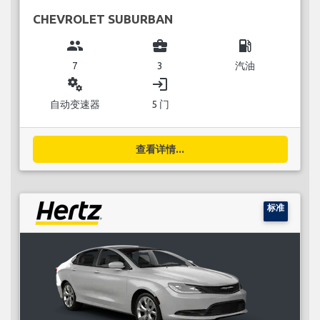
CHEVROLET SUBURBAN
group
business_center
local_gas_station
7
3
汽油
miscellaneous_services
login
自动变速器
5 门
查看详情...
标准