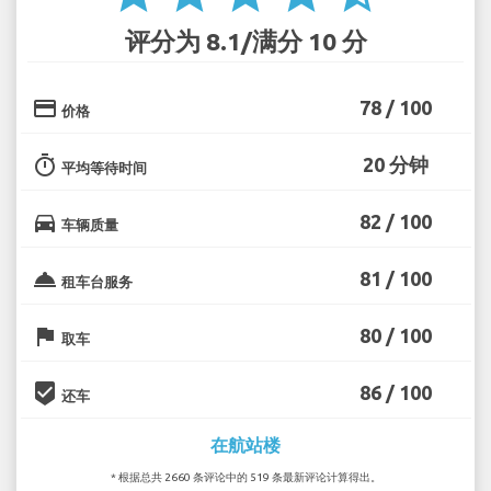
评分为 8.1/满分 10 分
credit_card
78 / 100
价格
timer
20 分钟
平均等待时间
directions_car
82 / 100
车辆质量
room_service
81 / 100
租车台服务
flag
80 / 100
取车
beenhere
86 / 100
还车
在航站楼
* 根据总共 2660 条评论中的 519 条最新评论计算得出。