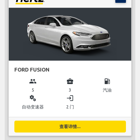
FORD FUSION
group
business_center
local_gas_station
5
3
汽油
miscellaneous_services
login
自动变速器
2 门
查看详情...