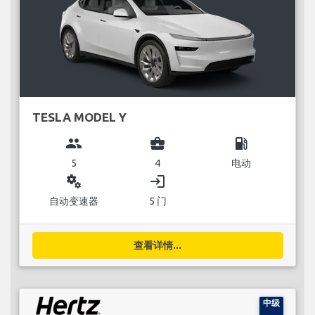
TESLA MODEL Y
group
business_center
local_gas_station
5
4
电动
miscellaneous_services
login
自动变速器
5 门
查看详情...
中级