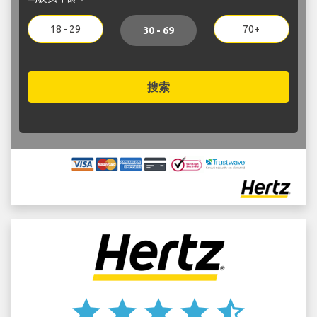
18 - 29
70+
30 - 69
搜索
star
star
star
star
star_half