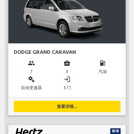
DODGE GRAND CARAVAN
group
business_center
local_gas_station
7
3
汽油
miscellaneous_services
login
自动变速器
5 门
查看详情...
标准