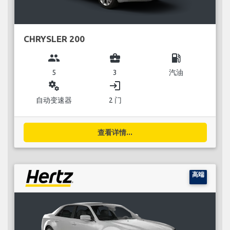
CHRYSLER 200
group
business_center
local_gas_station
5
3
汽油
miscellaneous_services
login
自动变速器
2 门
查看详情...
高端