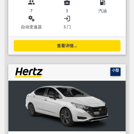
group
business_center
local_gas_station
7
3
汽油
miscellaneous_services
login
自动变速器
5 门
查看详情...
小型