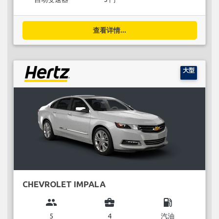
查看详情...
大型
CHEVROLET IMPALA
group
business_center
local_gas_station
5
4
汽油