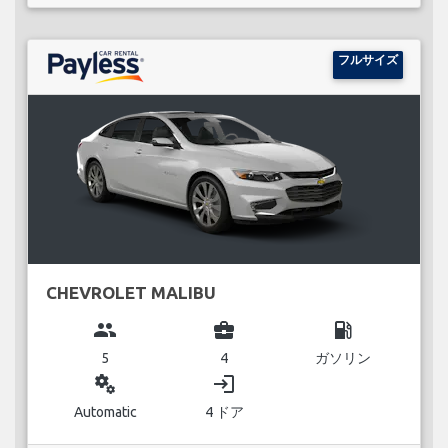
フルサイズ
CHEVROLET MALIBU
group
business_center
local_gas_station
5
4
ガソリン
miscellaneous_services
login
Automatic
4 ドア