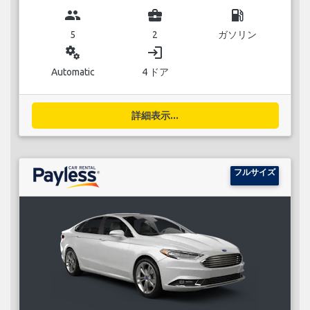
group
business_center
local_gas_station
5
2
ガソリン
miscellaneous_services
login
Automatic
4 ドア
詳細表示...
フルサイズ