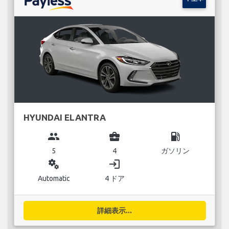
HYUNDAI ELANTRA
group
business_center
local_gas_station
5
4
ガソリン
miscellaneous_services
login
Automatic
4 ドア
詳細表示...