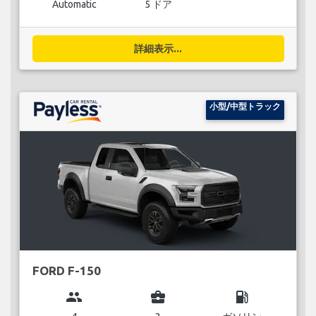
Automatic
5 ドア
詳細表示...
小型/中型トラック
FORD F-150
group
business_center
local_gas_station