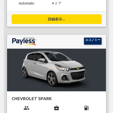
Automatic
4 ドア
詳細表示...
エコノミー
CHEVROLET SPARK
group
business_center
local_gas_station