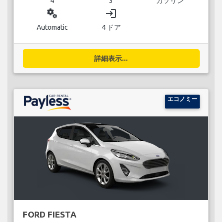
4
3
ガソリン
miscellaneous_services
login
Automatic
4 ドア
詳細表示...
エコノミー
FORD FIESTA