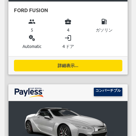
FORD FUSION
group
business_center
local_gas_station
5
4
ガソリン
miscellaneous_services
login
Automatic
4 ドア
詳細表示...
コンバーチブル