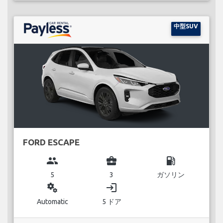
中型SUV
FORD ESCAPE
group
business_center
local_gas_station
5
3
ガソリン
miscellaneous_services
login
Automatic
5 ドア