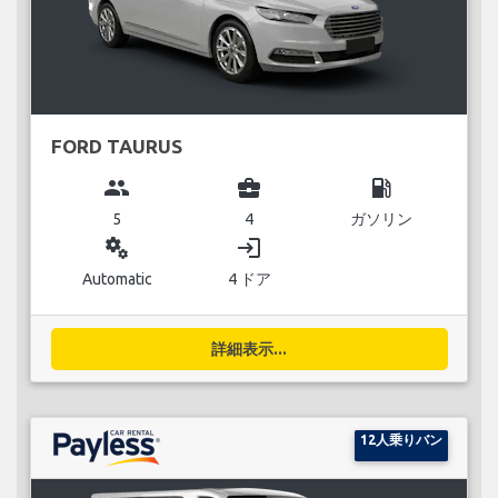
FORD TAURUS
group
business_center
local_gas_station
5
4
ガソリン
miscellaneous_services
login
Automatic
4 ドア
詳細表示...
12人乗りバン