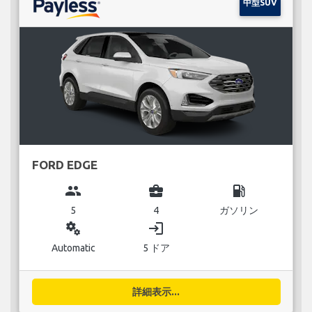
中型SUV
FORD EDGE
group
business_center
local_gas_station
5
4
ガソリン
miscellaneous_services
login
Automatic
5 ドア
詳細表示...