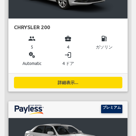
CHRYSLER 200
group
business_center
local_gas_station
5
4
ガソリン
miscellaneous_services
login
Automatic
4 ドア
詳細表示...
プレミアム