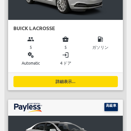
BUICK LACROSSE
group
business_center
local_gas_station
5
5
ガソリン
miscellaneous_services
login
Automatic
4 ドア
詳細表示...
高級車