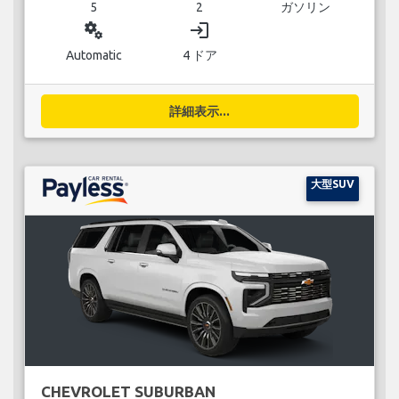
5
2
ガソリン
miscellaneous_services
login
Automatic
4 ドア
詳細表示...
大型SUV
CHEVROLET SUBURBAN