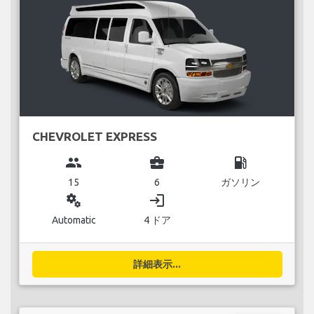
CHEVROLET EXPRESS
group
business_center
local_gas_station
15
6
ガソリン
miscellaneous_services
login
Automatic
4 ドア
詳細表示...