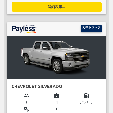
詳細表示...
大型トラック
CHEVROLET SILVERADO
group
business_center
local_gas_station
2
4
ガソリン
miscellaneous_services
login