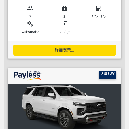
group
business_center
local_gas_station
7
3
ガソリン
miscellaneous_services
login
Automatic
5 ドア
詳細表示...
大型SUV