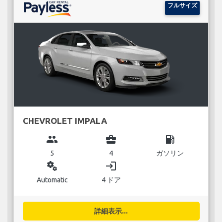
フルサイズ
CHEVROLET IMPALA
group
business_center
local_gas_station
5
4
ガソリン
miscellaneous_services
login
Automatic
4 ドア
詳細表示...