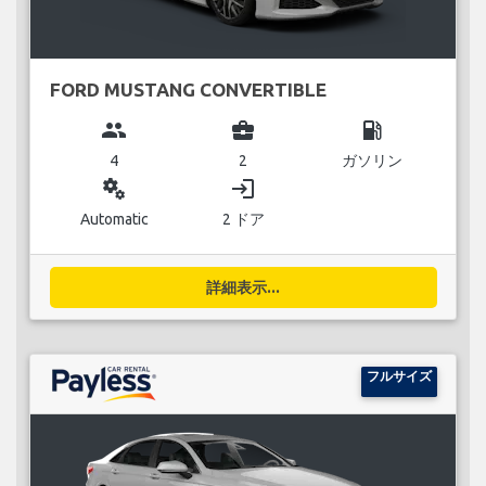
FORD MUSTANG CONVERTIBLE
group
business_center
local_gas_station
4
2
ガソリン
miscellaneous_services
login
Automatic
2 ドア
詳細表示...
フルサイズ