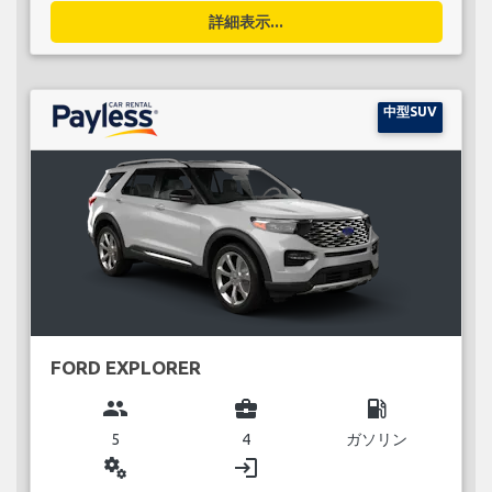
詳細表示...
中型SUV
FORD EXPLORER
group
business_center
local_gas_station
5
4
ガソリン
miscellaneous_services
login