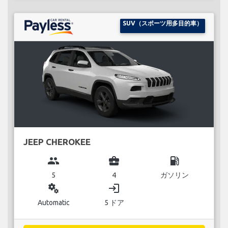
SUV（スポーツ用多目的車）
JEEP CHEROKEE
group
business_center
local_gas_station
5
4
ガソリン
miscellaneous_services
login
Automatic
5 ドア