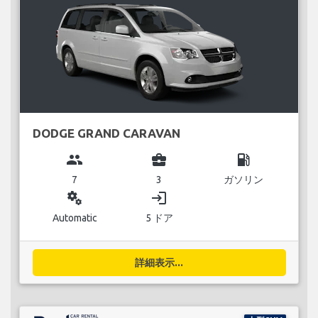
DODGE GRAND CARAVAN
group
business_center
local_gas_station
7
3
ガソリン
miscellaneous_services
login
Automatic
5 ドア
詳細表示...