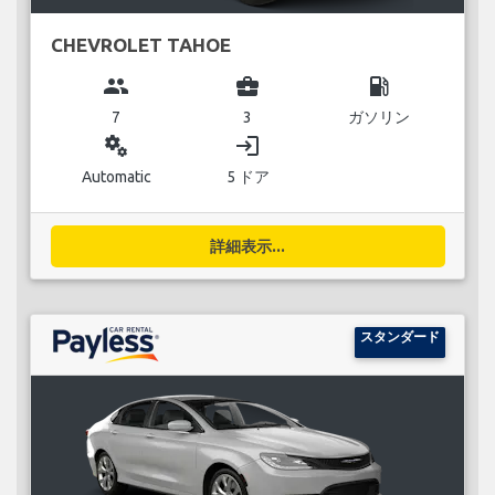
CHEVROLET TAHOE
group
business_center
local_gas_station
7
3
ガソリン
miscellaneous_services
login
Automatic
5 ドア
詳細表示...
スタンダード