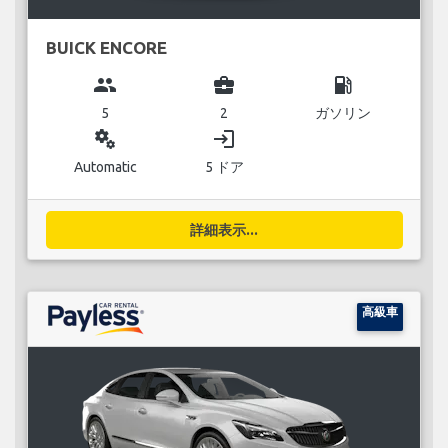
BUICK ENCORE
group
business_center
local_gas_station
5
2
ガソリン
miscellaneous_services
login
Automatic
5 ドア
詳細表示...
高級車