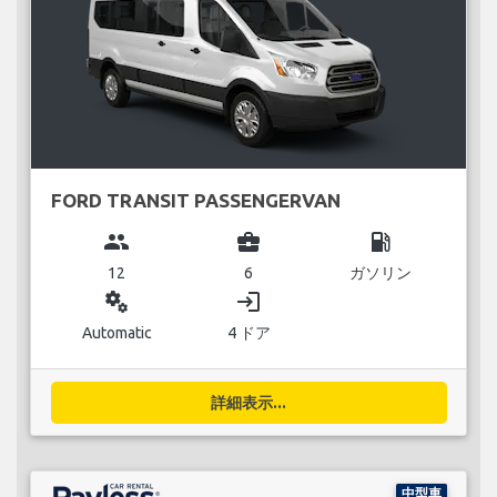
FORD TRANSIT PASSENGERVAN
group
business_center
local_gas_station
12
6
ガソリン
miscellaneous_services
login
Automatic
4 ドア
詳細表示...
中型車