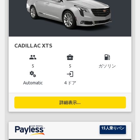
CADILLAC XTS
group
business_center
local_gas_station
5
5
ガソリン
miscellaneous_services
login
Automatic
4 ドア
詳細表示...
15人乗りバン