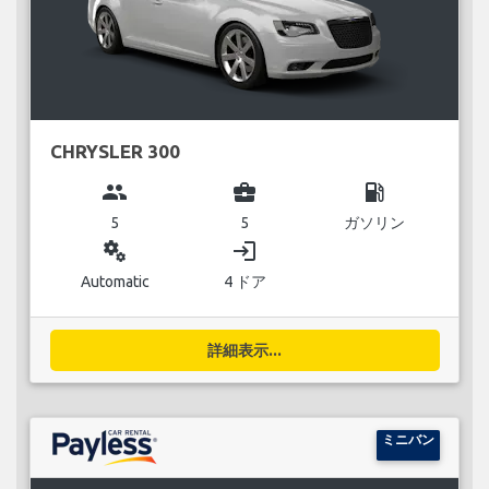
CHRYSLER 300
group
business_center
local_gas_station
5
5
ガソリン
miscellaneous_services
login
Automatic
4 ドア
詳細表示...
ミニバン