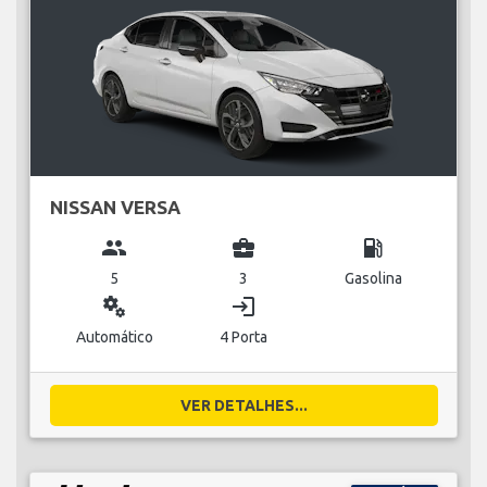
NISSAN VERSA
group
business_center
local_gas_station
5
3
Gasolina
miscellaneous_services
login
Automático
4 Porta
VER DETALHES...