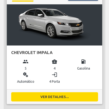
CHEVROLET IMPALA
group
business_center
local_gas_station
5
4
Gasolina
miscellaneous_services
login
Automático
4 Porta
VER DETALHES...