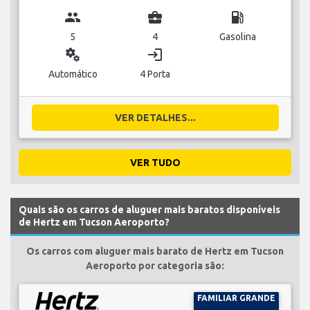
group
business_center
local_gas_station
5
4
Gasolina
miscellaneous_services
login
Automático
4 Porta
VER DETALHES...
VER TUDO
Quais são os carros de aluguer mais baratos disponíveis
de Hertz em Tucson Aeroporto?
Os carros com aluguer mais barato de Hertz em Tucson
Aeroporto por categoria são:
FAMILIAR GRANDE