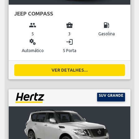
JEEP COMPASS
group
business_center
local_gas_station
5
3
Gasolina
miscellaneous_services
login
Automático
5 Porta
VER DETALHES...
SUV GRANDE