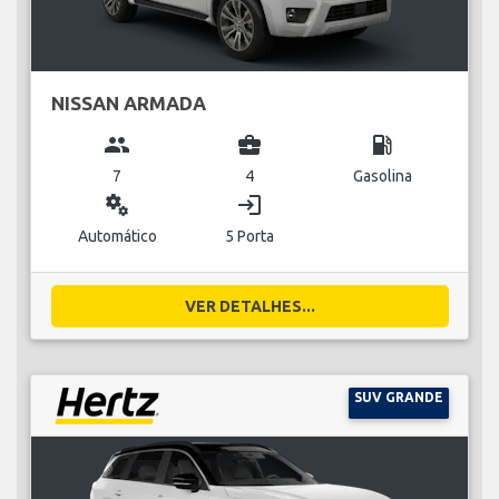
NISSAN ARMADA
group
business_center
local_gas_station
7
4
Gasolina
miscellaneous_services
login
Automático
5 Porta
VER DETALHES...
SUV GRANDE