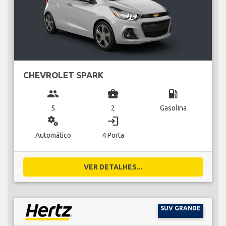
CHEVROLET SPARK
group
business_center
local_gas_station
5
2
Gasolina
miscellaneous_services
login
Automático
4 Porta
VER DETALHES...
SUV GRANDE