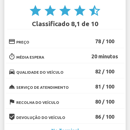
star
star
star
star
star_half
Classificado 8,1 de 10
credit_card
78 / 100
PREÇO
timer
20 minutos
MÉDIA ESPERA
directions_car
82 / 100
QUALIDADE DO VEÍCULO
room_service
81 / 100
SERVIÇO DE ATENDIMENTO
flag
80 / 100
RECOLHA DO VEÍCULO
beenhere
86 / 100
DEVOLUÇÃO DO VEÍCULO