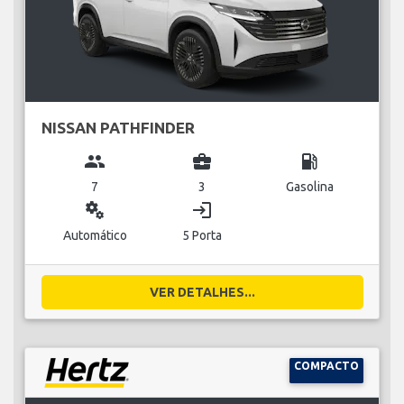
NISSAN PATHFINDER
group
business_center
local_gas_station
7
3
Gasolina
miscellaneous_services
login
Automático
5 Porta
VER DETALHES...
COMPACTO