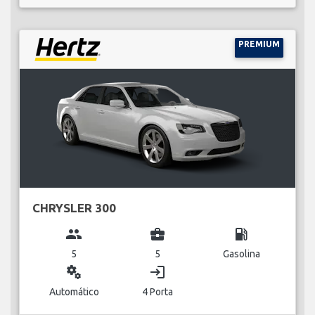
PREMIUM
CHRYSLER 300
group
business_center
local_gas_station
5
5
Gasolina
miscellaneous_services
login
Automático
4 Porta