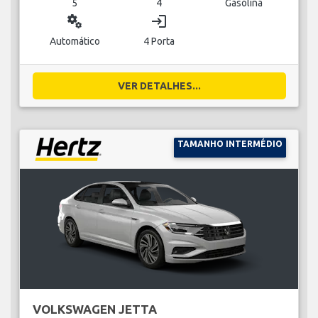
5
4
Gasolina
miscellaneous_services
login
Automático
4 Porta
VER DETALHES...
TAMANHO INTERMÉDIO
VOLKSWAGEN JETTA