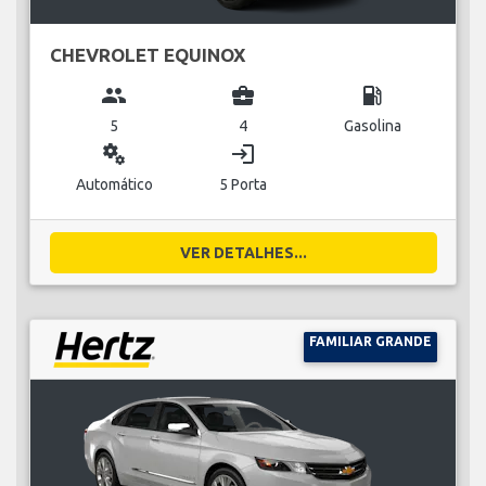
CHEVROLET EQUINOX
group
business_center
local_gas_station
5
4
Gasolina
miscellaneous_services
login
Automático
5 Porta
VER DETALHES...
FAMILIAR GRANDE