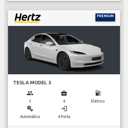
PREMIUM
TESLA MODEL 3
group
business_center
local_gas_station
5
4
Elétrico
miscellaneous_services
login
Automático
4 Porta