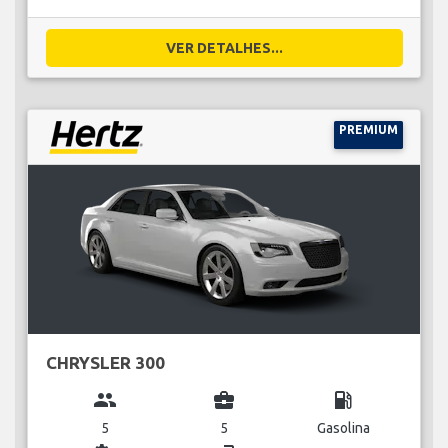
VER DETALHES...
PREMIUM
CHRYSLER 300
group
business_center
local_gas_station
5
5
Gasolina