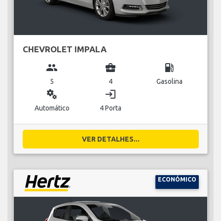
CHEVROLET IMPALA
group
business_center
local_gas_station
5
4
Gasolina
miscellaneous_services
login
Automático
4 Porta
VER DETALHES...
ECONÓMICO