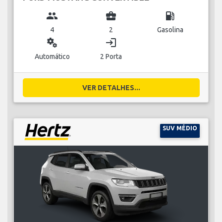
group
business_center
local_gas_station
4
2
Gasolina
miscellaneous_services
login
Automático
2 Porta
VER DETALHES...
SUV MÉDIO