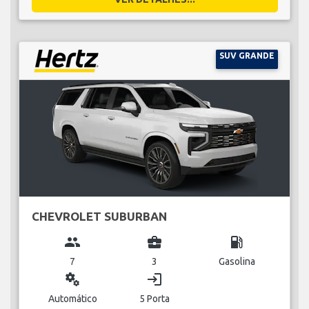
SUV GRANDE
CHEVROLET SUBURBAN
group
business_center
local_gas_station
7
3
Gasolina
miscellaneous_services
login
Automático
5 Porta