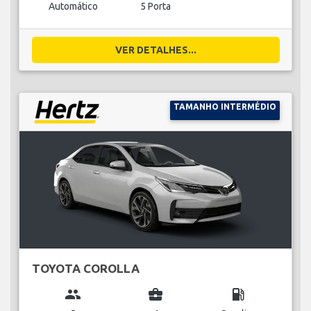
Automático
5 Porta
VER DETALHES...
TAMANHO INTERMÉDIO
TOYOTA COROLLA
group
business_center
local_gas_station