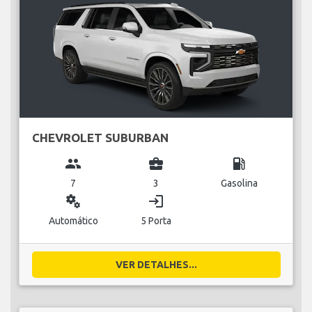
CHEVROLET SUBURBAN
group
business_center
local_gas_station
7
3
Gasolina
miscellaneous_services
login
Automático
5 Porta
VER DETALHES...