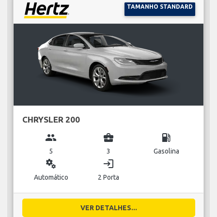
TAMANHO STANDARD
CHRYSLER 200
group
business_center
local_gas_station
5
3
Gasolina
miscellaneous_services
login
Automático
2 Porta
VER DETALHES...