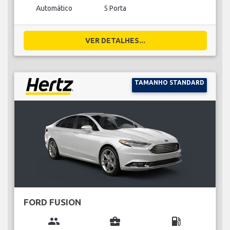
Automático
5 Porta
VER DETALHES...
TAMANHO STANDARD
FORD FUSION
group
business_center
local_gas_station