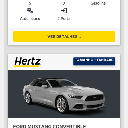
5
3
Gasolina
miscellaneous_services
login
Automático
2 Porta
VER DETALHES...
TAMANHO STANDARD
FORD MUSTANG CONVERTIBLE