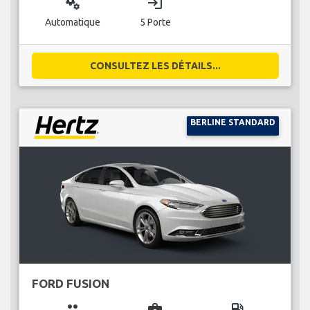
miscellaneous_services
login
Automatique
5 Porte
CONSULTEZ LES DÉTAILS...
BERLINE STANDARD
FORD FUSION
group
business_center
local_gas_station