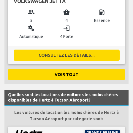
VOLKSWAGEN JETTA
group
business_center
local_gas_station
5
4
Essence
miscellaneous_services
login
Automatique
4 Porte
CONSULTEZ LES DÉTAILS...
VOIR TOUT
Quelles sont les locations de voitures les moins chères
disponibles de Hertz à Tucson Aéroport?
Les voitures de location les moins chères de Hertz à
Tucson Aéroport par categorie sont:
GRANDE BERLINE