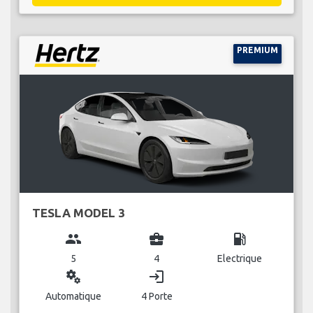
PREMIUM
TESLA MODEL 3
group
business_center
local_gas_station
5
4
Electrique
miscellaneous_services
login
Automatique
4 Porte