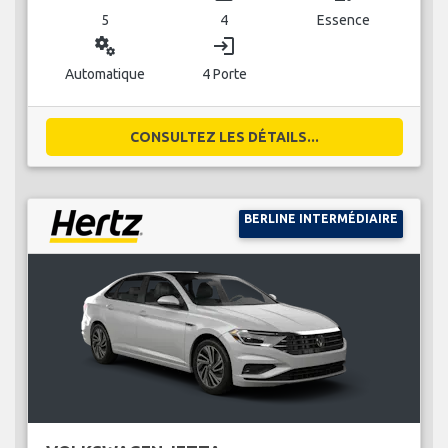
5
4
Essence
miscellaneous_services
login
Automatique
4 Porte
CONSULTEZ LES DÉTAILS...
BERLINE INTERMÉDIAIRE