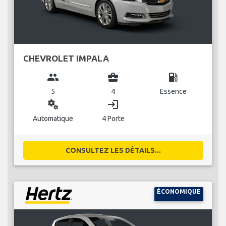
CHEVROLET IMPALA
group
business_center
local_gas_station
5
4
Essence
miscellaneous_services
login
Automatique
4 Porte
CONSULTEZ LES DÉTAILS...
ÉCONOMIQUE