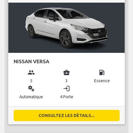
NISSAN VERSA
group
business_center
local_gas_station
5
3
Essence
miscellaneous_services
login
Automatique
4 Porte
CONSULTEZ LES DÉTAILS...