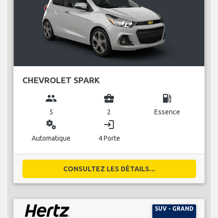
CHEVROLET SPARK
group
business_center
local_gas_station
5
2
Essence
miscellaneous_services
login
Automatique
4 Porte
CONSULTEZ LES DÉTAILS...
SUV - GRAND