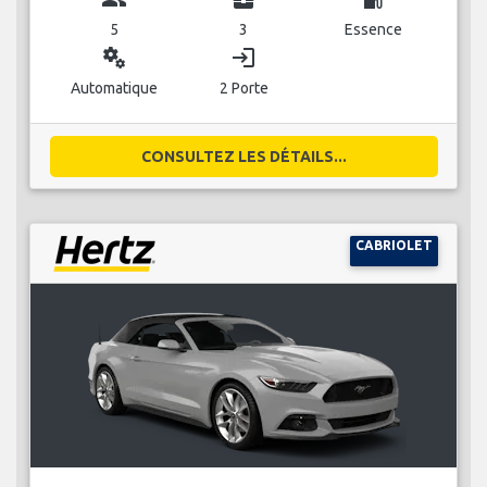
5
3
Essence
miscellaneous_services
login
Automatique
2 Porte
CONSULTEZ LES DÉTAILS...
CABRIOLET