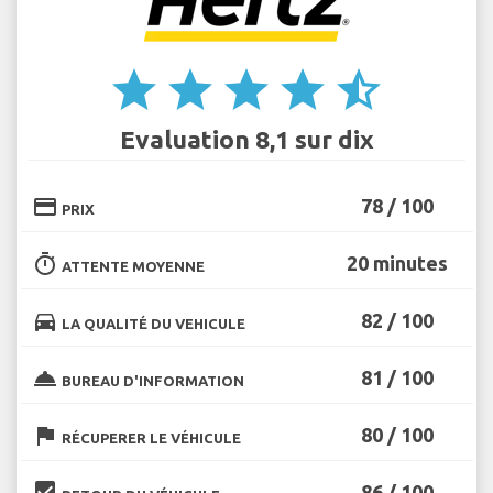
star
star
star
star
star_half
Evaluation 8,1 sur dix
credit_card
78 / 100
PRIX
timer
20 minutes
ATTENTE MOYENNE
directions_car
82 / 100
LA QUALITÉ DU VEHICULE
room_service
81 / 100
BUREAU D'INFORMATION
flag
80 / 100
RÉCUPERER LE VÉHICULE
beenhere
86 / 100