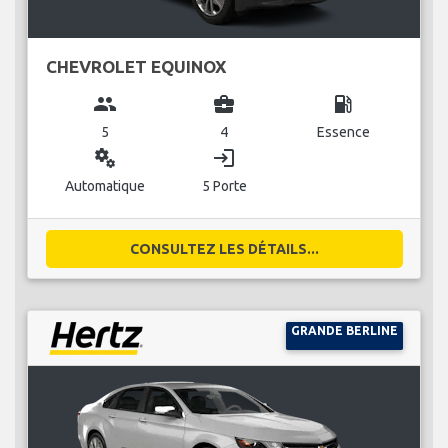
CHEVROLET EQUINOX
group
business_center
local_gas_station
5
4
Essence
miscellaneous_services
login
Automatique
5 Porte
CONSULTEZ LES DÉTAILS...
GRANDE BERLINE