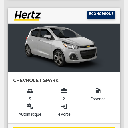
ÉCONOMIQUE
CHEVROLET SPARK
group
business_center
local_gas_station
5
2
Essence
miscellaneous_services
login
Automatique
4 Porte