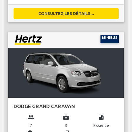
CONSULTEZ LES DÉTAILS...
MINIBUS
DODGE GRAND CARAVAN
group
business_center
local_gas_station
7
3
Essence