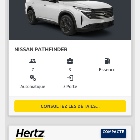
NISSAN PATHFINDER
group
business_center
local_gas_station
7
3
Essence
miscellaneous_services
login
Automatique
5 Porte
CONSULTEZ LES DÉTAILS...
COMPACTE