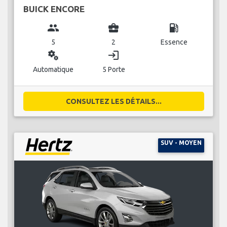
BUICK ENCORE
group
business_center
local_gas_station
5
2
Essence
miscellaneous_services
login
Automatique
5 Porte
CONSULTEZ LES DÉTAILS...
SUV - MOYEN