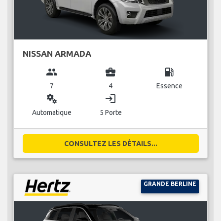
NISSAN ARMADA
group
business_center
local_gas_station
7
4
Essence
miscellaneous_services
login
Automatique
5 Porte
CONSULTEZ LES DÉTAILS...
GRANDE BERLINE