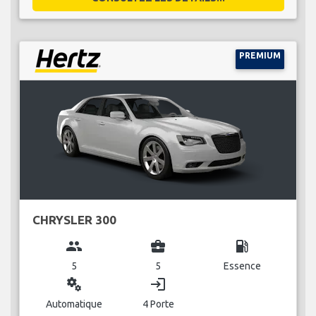
PREMIUM
CHRYSLER 300
group
business_center
local_gas_station
5
5
Essence
miscellaneous_services
login
Automatique
4 Porte