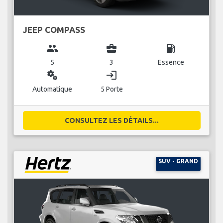
JEEP COMPASS
group
business_center
local_gas_station
5
3
Essence
miscellaneous_services
login
Automatique
5 Porte
CONSULTEZ LES DÉTAILS...
SUV - GRAND