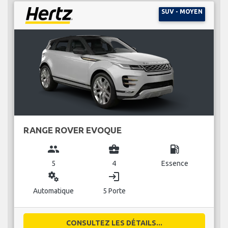
SUV - MOYEN
RANGE ROVER EVOQUE
group
business_center
local_gas_station
5
4
Essence
miscellaneous_services
login
Automatique
5 Porte
CONSULTEZ LES DÉTAILS...