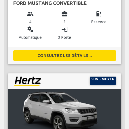
FORD MUSTANG CONVERTIBLE
group
business_center
local_gas_station
4
2
Essence
miscellaneous_services
login
Automatique
2 Porte
CONSULTEZ LES DÉTAILS...
SUV - MOYEN