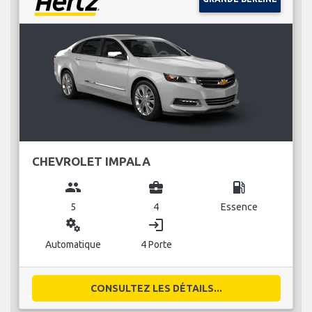
CHEVROLET IMPALA
group
business_center
local_gas_station
5
4
Essence
miscellaneous_services
login
Automatique
4 Porte
CONSULTEZ LES DÉTAILS...