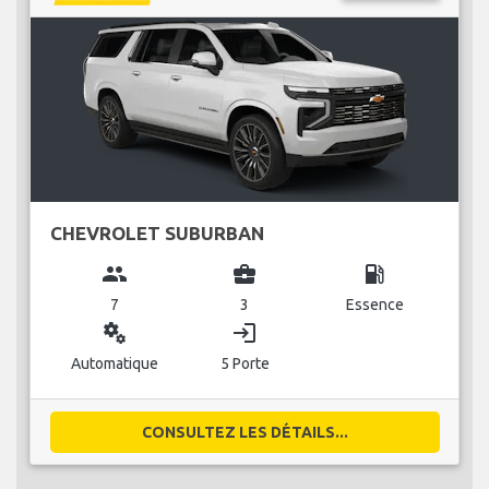
CHEVROLET SUBURBAN
group
business_center
local_gas_station
7
3
Essence
miscellaneous_services
login
Automatique
5 Porte
CONSULTEZ LES DÉTAILS...