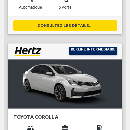
Automatique
5 Porte
CONSULTEZ LES DÉTAILS...
BERLINE INTERMÉDIAIRE
TOYOTA COROLLA
group
business_center
local_gas_station