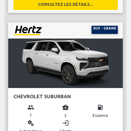
CONSULTEZ LES DÉTAILS...
SUV - GRAND
CHEVROLET SUBURBAN
group
business_center
local_gas_station
7
3
Essence
miscellaneous_services
login