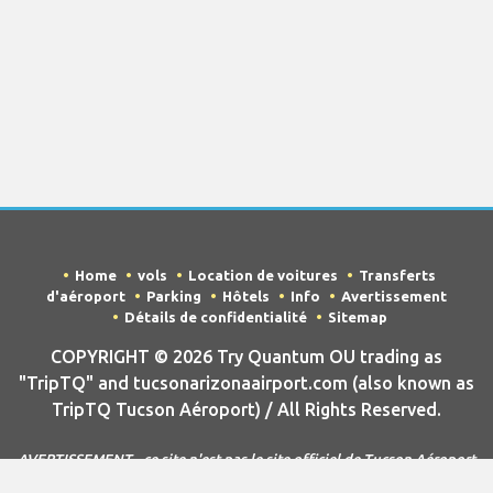
Home
vols
Location de voitures
Transferts
d'aéroport
Parking
Hôtels
Info
Avertissement
Détails de confidentialité
Sitemap
COPYRIGHT © 2026 Try Quantum OU trading as
"TripTQ" and tucsonarizonaairport.com (also known as
TripTQ Tucson Aéroport) / All Rights Reserved.
AVERTISSEMENT - ce site n'est pas le site officiel de Tucson Aéroport