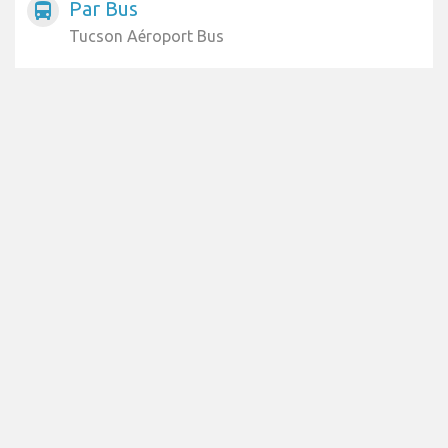
Par Bus
directions_bus
Tucson Aéroport Bus