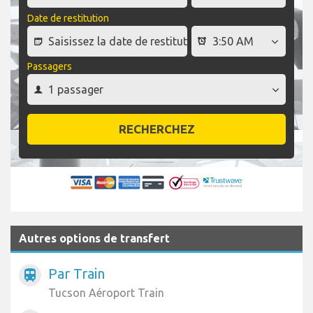
Date de restitution
Passagers
RECHERCHEZ
Autres options de transfert
Par Train
train
Tucson Aéroport Train