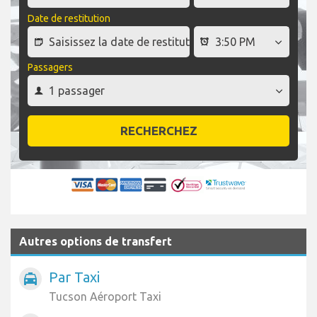
Date de restitution
Passagers
RECHERCHEZ
Autres options de transfert
Par Taxi
local_taxi
Tucson Aéroport Taxi