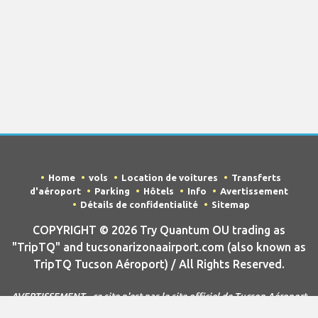
Home
vols
Location de voitures
Transferts
d'aéroport
Parking
Hôtels
Info
Avertissement
Détails de confidentialité
Sitemap
COPYRIGHT © 2026 Try Quantum OU trading as
"TripTQ" and tucsonarizonaairport.com (also known as
TripTQ Tucson Aéroport) / All Rights Reserved.
AVERTISSEMENT - ce site n'est pas le site officiel de Tucson Aéroport