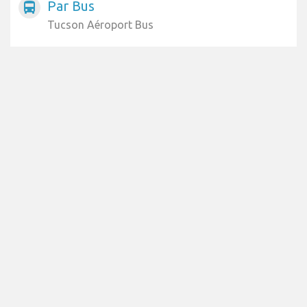
Par Bus
directions_bus
Tucson Aéroport Bus