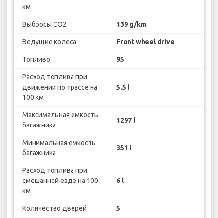
км
Выбросы CO2
139 g/km
Ведущие колеса
Front wheel drive
Топливо
95
Расход топлива при
движении по трассе на
5.5 l
100 км
Максимальная емкость
1297 l
багажника
Минимальная емкость
351 l
багажника
Расход топлива при
смешанной езде на 100
6 l
км
Количество дверей
5