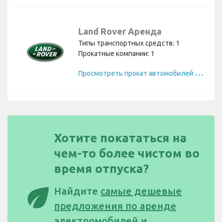
Land Rover Аренда
Типы транспортных средств: 1
Прокатные компании: 1
П
росмотреть прокат автомобилей Land Rover
Хотите покататься на
чем-то более чистом во
время отпуска?
eco
Найдите
самые дешевые
предложения по аренде
электромобилей и