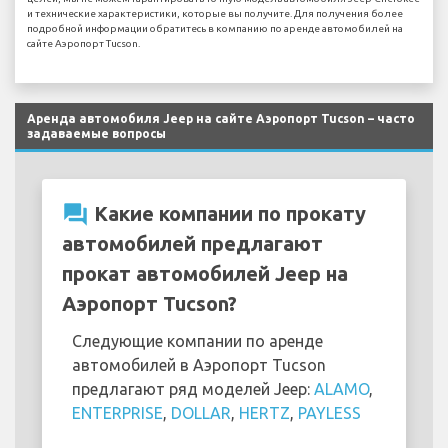
и технические характеристики, которые вы получите. Для получения более
подробной информации обратитесь в компанию по аренде автомобилей на
сайте Аэропорт Tucson.
Аренда автомобиля Jeep на сайте Аэропорт Tucson – часто
задаваемые вопросы
question_answer
Какие компании по прокату
автомобилей предлагают
прокат автомобилей Jeep на
Аэропорт Tucson?
Следующие компании по аренде
автомобилей в Аэропорт Tucson
предлагают ряд моделей Jeep:
ALAMO
,
ENTERPRISE
,
DOLLAR
,
HERTZ
,
PAYLESS