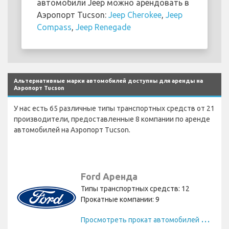
автомобили Jeep можно арендовать в
Аэропорт Tucson:
Jeep Cherokee
,
Jeep
Compass
,
Jeep Renegade
Альтернативные марки автомобилей доступны для аренды на
Аэропорт Tucson
У нас есть 65 различные типы транспортных средств от 21
производители, предоставленные 8 компании по аренде
автомобилей на Аэропорт Tucson.
Ford Аренда
Типы транспортных средств: 12
Прокатные компании: 9
П
росмотреть прокат автомобилей Ford