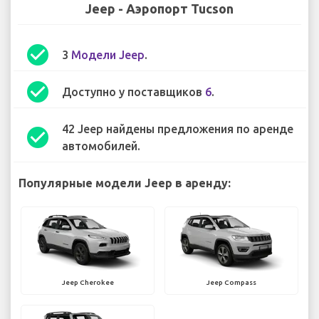
Jeep - Аэропорт Tucson
check_circle
3
Модели Jeep
.
check_circle
Доступно у поставщиков
6
.
42 Jeep найдены предложения по аренде
check_circle
автомобилей.
Популярные модели Jeep в аренду:
Jeep Cherokee
Jeep Compass